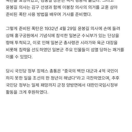
폭탄을 요청하였고, 김홍일 장군은 즉시 행동에 옮겼다. 그리고
윤봉길 의사는 김구 선생과 함께 이봉창 의사의 의거를 교훈 삼아
준비된 폭탄 사용 방법을 배우며 거사를 준비했다.
그렇게 준비된 폭탄은 1932년 4월 29일 윤봉길 의사에 손에 들려
상해 홍구공원에서 기념식에 참석한 일본군 수뇌부가 있는 단상을
향해 투척되고, 이로 인해 일본군 총사령관 시라가와 육군 대장을
비롯해 침략을 선도하였던 일본군 주요 인물들이 섬멸 당하는 쾌거를
이룰 수 있었다.
당시 국민당 정부 장제스 총통은 “중국의 백만 대군과 4억 국민이
하지 못한 일을 조선의 한 청년이 해냈다”라고 극찬하였으며, 추후
국민당 정부는 일제 패망까지 군정 양방면에서 대한민국임시정부
활동을 크게 후원하였다.