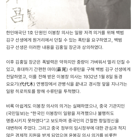
한인애국단 1호 단원인 이봉창 의사는 일왕 저격 의거를 위해 백범
김구 선생에게 원거리에서 던질 수 있는 폭탄을 요구하였고, 백범
김구 선생은 이러한 내용을 김홍일 장군과 상의하였다.
이후 김홍일 장군은 폭발력은 약하지만 중량이 가벼워서 멀리 던질 수
있고, 휴대하기 간편한 마미(蔴尾) 수류탄을 구해 백범 김구 선생에게
전달하였고, 이를 전해 받은 이봉창 의사는 1932년 1월 8일 동경
요요기(代代木) 연병장에서 관병식을 끝내고 경시청 앞을 지나가는
일왕 히로히토를 향해 수류탄을 투척했다.
비록 아쉽게도 이봉창 의사의 의거는 실패하였으나, 중국 기관지인
(국민일보)는 “한국인 이봉창이 일왕을 저격했으나 불행히도
명중시키지 못하였다”고 보도하여 중국인의 간절한 항일정신을
대변하여 주었다. 그리고 중국 정부의 임시정부에 대한 관심과 적지
않은 경제적 지원을 받게 되었으며 윤봉길 의사 의거를 비롯한