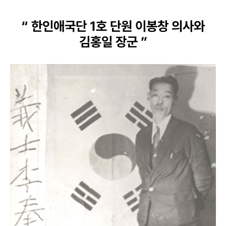
“ 한인애국단 1호 단원 이봉창 의사와
김홍일 장군 ”