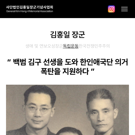
김홍일 장군
생애 및 연보
오성장군
독립운동
한국전쟁
민주주의
“ 백범 김구 선생을 도와 한인애국단 의거
폭탄을 지원하다 ”